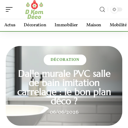
Actus
Décoration
Immobilier
Maison
Mobilité
DÉCORATION
Dalle murale PVC salle
de bain imitation
carrelage : le bon plan
déco ?
06/06/2026