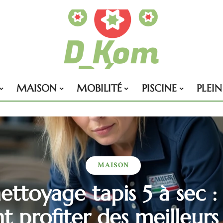
MAISON
MOBILITÉ
PISCINE
PLEIN
MAISON
nettoyage tapis 5 à sec :
profiter des meilleurs