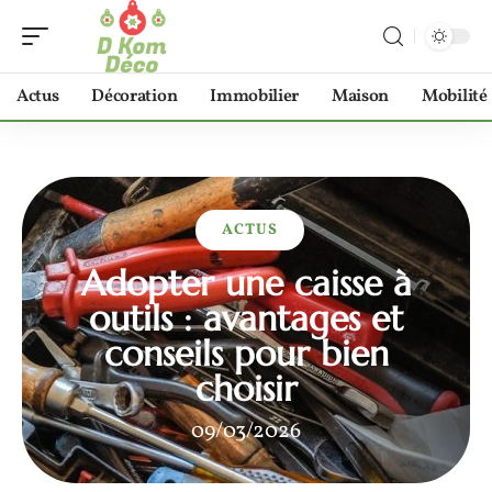
Actus
Décoration
Immobilier
Maison
Mobilité
ACTUS
Adopter une caisse à
outils : avantages et
conseils pour bien
choisir
09/03/2026