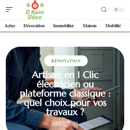
Actus
Décoration
Immobilier
Maison
Mobilité
RÉNOVATION
Artisan en 1 Clic
électricien ou
plateforme classique :
quel choix pour vos
travaux ?
04/07/2026