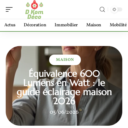
Actus
Décoration
Immobilier
Maison
Mobilité
MAISON
Équivalence 600
Lumens en Watt : le
guide éclairage maison
2026
05/06/2026