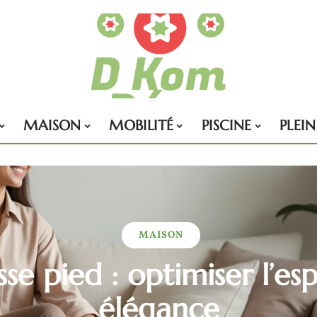
MAISON
MOBILITÉ
PISCINE
PLEIN
MAISON
sse pied : optimiser l’es
élégance