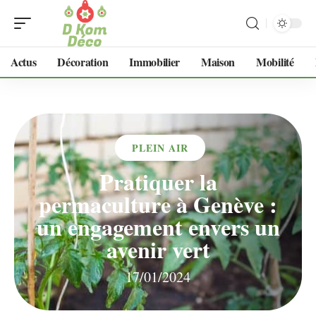
Actus
Décoration
Immobilier
Maison
Mobilité
PLEIN AIR
Pratiquer la
permaculture à Genève :
un engagement envers un
avenir vert
17/01/2024